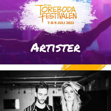
7-8-9
JULI
2022
Artister