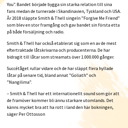
You". Bandet började bygga sin starka relation till sina
fans medan de turnerade i Skandinavien, Tyskland och USA.
År 2018 släppte Smith & Thell singeln ”Forgive Me Friend”
som blev en stor framgång och gav bandet sin första etta
på både försäljning och radio.
Smith & Thell har också etablerat sig som en av de mest
eftertraktade låtskrivarna och producenterna. De har
bidragit till låtar som streamats över 1.000.000 gånger.
Succétåget rullar vidare och de har släppt flera hyllade
låtar på senare tid, bland annat ”Goliath” och
”Nangilima”.
– Smith & Thell har ett internationellt sound som gör att
de framöver kommer bli ännu starkare utomlands. Det
känns mycket bra att ha rott i land den här bokningen,
säger Per Ottosson