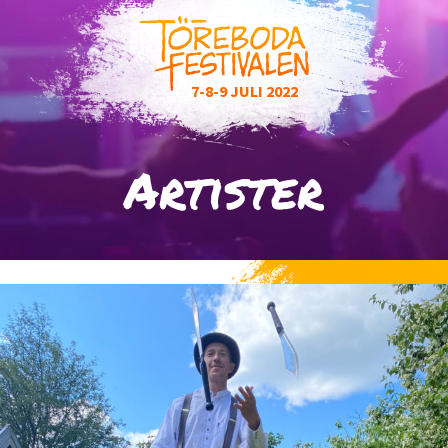
7-8-9
JULI
2022
Artister