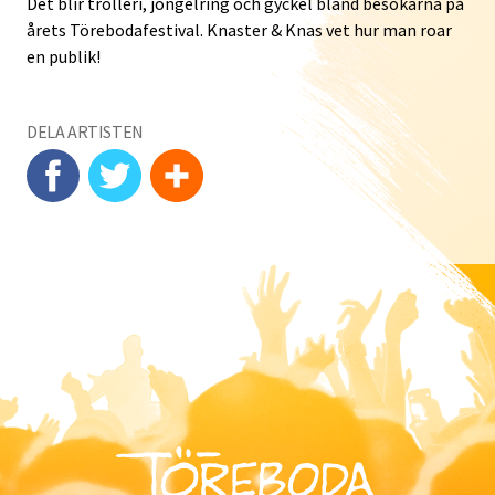
Det blir trolleri, jongelring och gyckel bland besökarna på
årets Törebodafestival. Knaster & Knas vet hur man roar
en publik!
DELA ARTISTEN